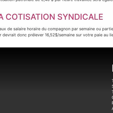
LA COTISATION SYNDICALE
aux de salaire horaire du compagnon par semaine ou partie 
 devrait donc prélever 16,52$/semaine sur votre paie au li