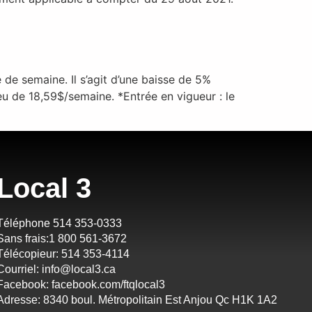
de semaine. Il s’agit d’une baisse de 5%
eu de 18,59$/semaine. *Entrée en vigueur : le
Local 3
Téléphone 514 353-0333
Sans frais:1 800 561-3672
Télécopieur: 514 353-4114
Courriel:
info@local3.ca
Facebook:
facebook.com/ftqlocal3
Adresse: 8340 boul. Métropolitain Est Anjou Qc H1K 1A2