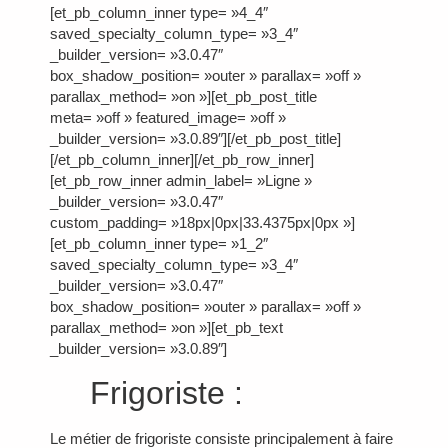
[et_pb_column_inner type= »4_4″
saved_specialty_column_type= »3_4″
_builder_version= »3.0.47″
box_shadow_position= »outer » parallax= »off »
parallax_method= »on »][et_pb_post_title
meta= »off » featured_image= »off »
_builder_version= »3.0.89″][/et_pb_post_title]
[/et_pb_column_inner][/et_pb_row_inner]
[et_pb_row_inner admin_label= »Ligne »
_builder_version= »3.0.47″
custom_padding= »18px|0px|33.4375px|0px »]
[et_pb_column_inner type= »1_2″
saved_specialty_column_type= »3_4″
_builder_version= »3.0.47″
box_shadow_position= »outer » parallax= »off »
parallax_method= »on »][et_pb_text
_builder_version= »3.0.89″]
Frigoriste :
Le métier de frigoriste consiste principalement à faire