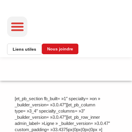
Nous joindre
Liens utiles
INFORMATION ET SERVICES
LES MÉTIERS
[et_pb_section fb_built= »1″ specialty= »on »
_builder_version= »3.0.47″][et_pb_column
type= »3_4″ specialty_columns= »3″
_builder_version= »3.0.47″][et_pb_row_inner
admin_label= »Ligne » _builder_version= »3.0.47″
custom_padding= »33.4375px|0px|0px|0px »]